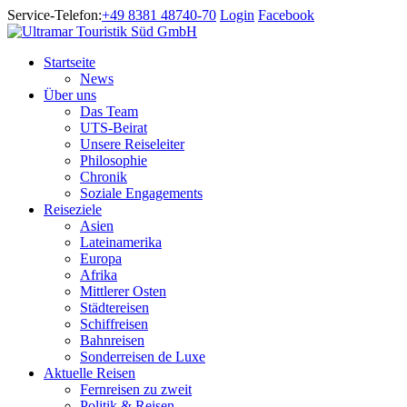
Service-Telefon:
+49 8381 48740-70
Login
Facebook
Startseite
News
Über uns
Das Team
UTS-Beirat
Unsere Reiseleiter
Philosophie
Chronik
Soziale Engagements
Reiseziele
Asien
Lateinamerika
Europa
Afrika
Mittlerer Osten
Städtereisen
Schiffreisen
Bahnreisen
Sonderreisen de Luxe
Aktuelle Reisen
Fernreisen zu zweit
Politik & Reisen