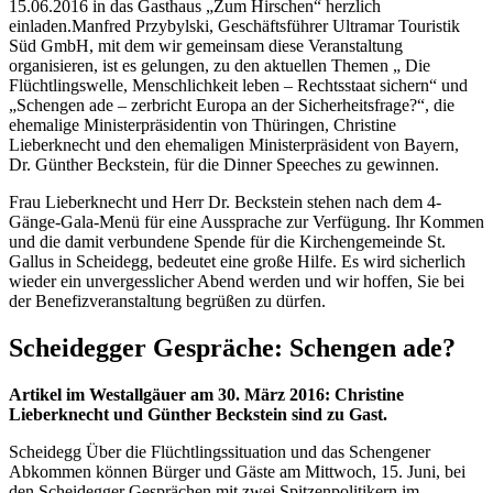
15.06.2016 in das Gasthaus „Zum Hirschen“ herzlich
einladen.Manfred Przybylski, Geschäftsführer Ultramar Touristik
Süd GmbH, mit dem wir gemeinsam diese Veranstaltung
organisieren, ist es gelungen, zu den aktuellen Themen „ Die
Flüchtlingswelle, Menschlichkeit leben – Rechtsstaat sichern“ und
„Schengen ade – zerbricht Europa an der Sicherheitsfrage?“, die
ehemalige Ministerpräsidentin von Thüringen, Christine
Lieberknecht und den ehemaligen Ministerpräsident von Bayern,
Dr. Günther Beckstein, für die Dinner Speeches zu gewinnen.
Frau Lieberknecht und Herr Dr. Beckstein stehen nach dem 4-
Gänge-Gala-Menü für eine Aussprache zur Verfügung. Ihr Kommen
und die damit verbundene Spende für die Kirchengemeinde St.
Gallus in Scheidegg, bedeutet eine große Hilfe. Es wird sicherlich
wieder ein unvergesslicher Abend werden und wir hoffen, Sie bei
der Benefizveranstaltung begrüßen zu dürfen.
Scheidegger Gespräche: Schengen ade?
Artikel im Westallgäuer am 30. März 2016: Christine
Lieberknecht und Günther Beckstein sind zu Gast.
Scheidegg Über die Flüchtlingssituation und das Schengener
Abkommen können Bürger und Gäste am Mittwoch, 15. Juni, bei
den Scheidegger Gesprächen mit zwei Spitzenpolitikern im