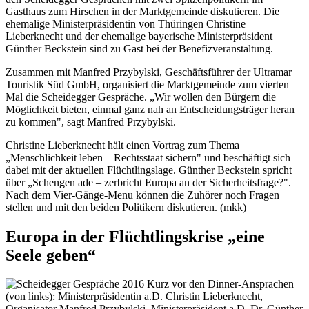
Gasthaus zum Hirschen in der Marktgemeinde diskutieren. Die
ehemalige Ministerpräsidentin von Thüringen Christine
Lieberknecht und der ehemalige bayerische Ministerpräsident
Günther Beckstein sind zu Gast bei der Benefizveranstaltung.
Zusammen mit Manfred Przybylski, Geschäftsführer der Ultramar
Touristik Süd GmbH, organisiert die Marktgemeinde zum vierten
Mal die Scheidegger Gespräche. „Wir wollen den Bürgern die
Möglichkeit bieten, einmal ganz nah an Entscheidungsträger heran
zu kommen", sagt Manfred Przybylski.
Christine Lieberknecht hält einen Vortrag zum Thema
„Menschlichkeit leben – Rechtsstaat sichern" und beschäftigt sich
dabei mit der aktuellen Flüchtlingslage. Günther Beckstein spricht
über „Schengen ade – zerbricht Europa an der Sicherheitsfrage?".
Nach dem Vier-Gänge-Menu können die Zuhörer noch Fragen
stellen und mit den beiden Politikern diskutieren. (mkk)
Europa in der Flüchtlingskrise „eine
Seele geben“
Kurz vor den Dinner-Ansprachen
(von links): Ministerpräsidentin a.D. Christin Lieberknecht,
Organisator Manfred Przybylski, Ministerpräsident a.D. Dr. Günther