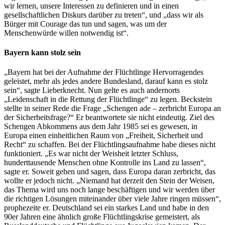
wir lernen, unsere Interessen zu definieren und in einen
gesellschaftlichen Diskurs darüber zu treten“, und „dass wir als
Bürger mit Courage das tun und sagen, was um der
Menschenwürde willen notwendig ist“.
Bayern kann stolz sein
„Bayern hat bei der Aufnahme der Flüchtlinge Hervorragendes
geleistet, mehr als jedes andere Bundesland, darauf kann es stolz
sein“, sagte Lieberknecht. Nun gelte es auch andernorts
„Leidenschaft in die Rettung der Flüchtlinge“ zu legen. Beckstein
stellte in seiner Rede die Frage „Schengen ade – zerbricht Europa an
der Sicherheitsfrage?“ Er beantwortete sie nicht eindeutig. Ziel des
Schengen Abkommens aus dem Jahr 1985 sei es gewesen, in
Europa einen einheitlichen Raum von „Freiheit, Sicherheit und
Recht“ zu schaffen. Bei der Flüchtlingsaufnahme habe dieses nicht
funktioniert. „Es war nicht der Weisheit letzter Schluss,
hunderttausende Menschen ohne Kontrolle ins Land zu lassen“,
sagte er. Soweit gehen und sagen, dass Europa daran zerbricht, das
wollte er jedoch nicht. „Niemand hat derzeit den Stein der Weisen,
das Thema wird uns noch lange beschäftigen und wir werden über
die richtigen Lösungen miteinander über viele Jahre ringen müssen“,
prophezeite er. Deutschland sei ein starkes Land und habe in den
90er Jahren eine ähnlich große Flüchtlingskrise gemeistert, als