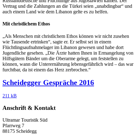
Russlanddeutsche und Flüchtlinge aus Jugoslawien kamen. Der
Vertrag und die Zahlungen an die Türkei seien „unabdingbar“ und
auch einem Land wie dem Libanon gelte es zu helfen.
Mit christlichem Ethos
„Als Menschen mit christlichem Ethos können wir nicht zusehen
wie Tausende ertrinken“, sagte er. Er selbst sei in einem
Flüchtlingsaufnahmelager im Libanon gewesen und habe dort
Jugendliche gesehen. „Die Ärzte hatten Ihnen in Ermangelung von
Hilfsgütern Bänder um die Oberarme gelegt, um feststellen zu
können, wann die Unterernährung lebensgefährlich wird – das war
furchtbar, da ist einem das Herz zerbrochen.“
Scheidegger Gespräche 2016
211 kB
Anschrift & Kontakt
Ultramar Touristik Süd
Pfarrweg 7
88175 Scheidegg