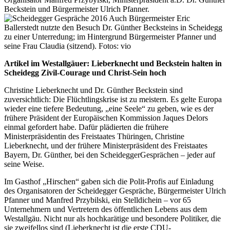
Beckstein und Bürgermeister Ulrich Pfanner.
Auch Bürgermeister Eric
Ballerstedt nutzte den Besuch Dr. Günther Becksteins in Scheidegg
zu einer Unterredung; im Hintergrund Bürgermeister Pfanner und
seine Frau Claudia (sitzend). Fotos: vio
Artikel im Westallgäuer: Lieberknecht und Beckstein halten in
Scheidegg Zivil-Courage und Christ-Sein hoch
Christine Lieberknecht und Dr. Günther Beckstein sind
zuversichtlich: Die Flüchtlingskrise ist zu meistern. Es gelte Europa
wieder eine tiefere Bedeutung, „eine Seele“ zu geben, wie es der
frühere Präsident der Europäischen Kommission Jaques Delors
einmal gefordert habe. Dafür plädierten die frühere
Ministerpräsidentin des Freistaates Thüringen, Christine
Lieberknecht, und der frühere Ministerpräsident des Freistaates
Bayern, Dr. Günther, bei den ScheideggerGesprächen – jeder auf
seine Weise.
Im Gasthof „Hirschen“ gaben sich die Polit-Profis auf Einladung
des Organisatoren der Scheidegger Gespräche, Bürgermeister Ulrich
Pfanner und Manfred Przybilski, ein Stelldichein – vor 65
Unternehmern und Vertretern des öffentlichen Lebens aus dem
Westallgäu. Nicht nur als hochkarätige und besondere Politiker, die
sie zweifellos sind (Lieberknecht ist die erste CDU-