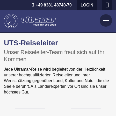
+49 8381 48740-70
LOGIN
Startseite
UTS-Reiseleiter
News
Unser Reiseleiter-Team freut sich auf Ihr
Über uns
Kommen
Das Team
Jede Ultramar-Reise wird begleitet von der Herzlichkeit
unserer hochqualifizierten Reiseleiter und ihrer
UTS-Beirat
Wertschätzung gegenüber Land, Kultur und Natur, die die
Unsere Reiseleiter
Seele berührt. Als Länderexperten vor Ort sind sie unser
höchstes Gut.
Philosophie
Chronik