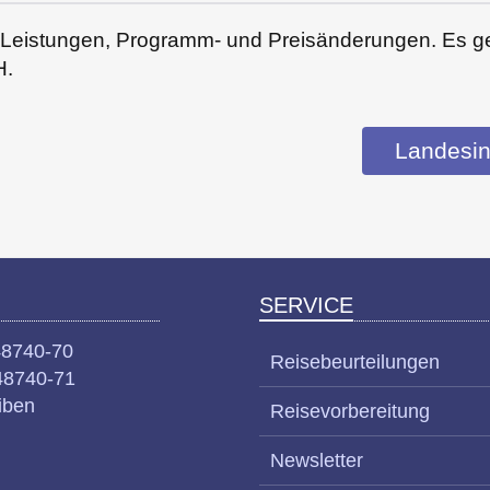
er Leistungen, Programm- und Preisänderungen. Es g
H.
Landesin
SERVICE
48740-70
Reisebeurteilungen
48740-71
iben
Reisevorbereitung
Newsletter