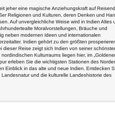
eit jeher eine magische Anziehungskraft auf Reisen
großer Religionen und Kulturen, deren Denken und Ha
ssen. Auf unvergleichliche Weise wird in Indien Altes
ahrhundertealte Moralvorstellungen, Bräuche und
rtig neben modernen Ideen und internationalen
zeitalter. Indien gehört zu den größten prosperier
i dieser Reise zeigt sich Indien von seiner schönste
 nordindischen Kulturraums liegen hier, im „Goldene
ipur erleben Sie die wichtigsten Stationen des Norde
fen Einblick in das alte und neue Indien. Entdecken S
e Landesnatur und die kulturelle Landeshistorie des