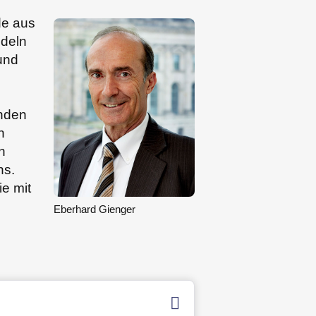
de aus
ndeln
 und
enden
n
n
ns.
ie mit
Eberhard Gienger