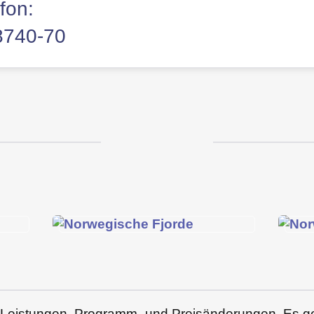
fon:
8740-70
er Leistungen, Programm- und Preisänderungen. Es g