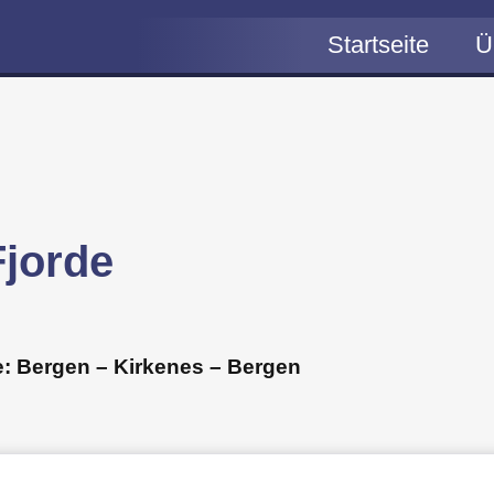
Service-Telef
Startseite
Ü
News
D
U
U
P
C
S
jorde
e: Bergen – Kirkenes – Bergen