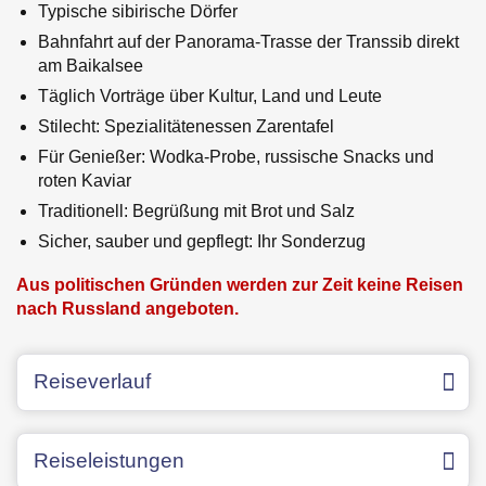
Typische sibirische Dörfer
Soziale Engagements
Mittlerer Osten
Bahnfahrt auf der Panorama-Trasse der Transsib direkt
am Baikalsee
Städtereisen
Täglich Vorträge über Kultur, Land und Leute
Schiffreisen
Stilecht: Spezialitätenessen Zarentafel
Für Genießer: Wodka-Probe, russische Snacks und
Bahnreisen
roten Kaviar
Sonderreisen de Luxe
Traditionell: Begrüßung mit Brot und Salz
Sicher, sauber und gepflegt: Ihr Sonderzug
Aktuelle Reisen
Aus politischen Gründen werden zur Zeit keine Reisen
nach Russland angeboten.
Fernreisen zu zweit
Politik & Reisen
Reiseverlauf
Hapag-Lloyd Cruises
Reiseleistungen