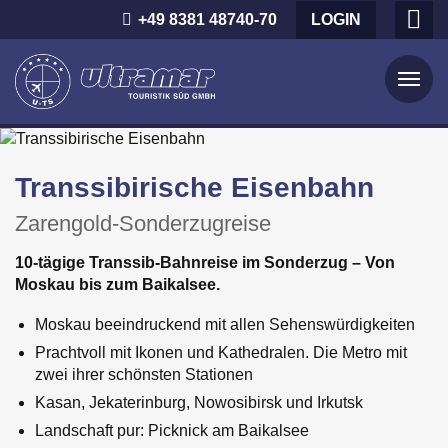
+49 8381 48740-70
LOGIN
Startseite
Transsibirische Eisenbahn
News
Über uns
Zarengold-Sonderzugreise
Das Team
Reiseziele
10-tägige Transsib-Bahnreise im Sonderzug – Von
Moskau bis zum Baikalsee.
UTS-Beirat
Asien
Moskau beeindruckend mit allen Sehenswürdigkeiten
Unsere Reiseleiter
Lateinamerika
Prachtvoll mit Ikonen und Kathedralen. Die Metro mit
zwei ihrer schönsten Stationen
Philosophie
Europa
Kasan, Jekaterinburg, Nowosibirsk und Irkutsk
Chronik
Afrika
Landschaft pur: Picknick am Baikalsee