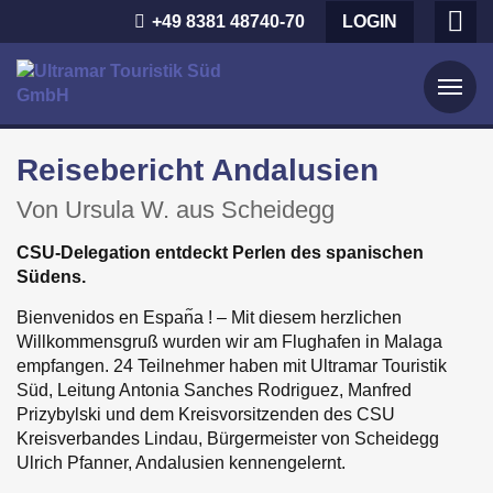
+49 8381 48740-70
LOGIN
Startseite
Reisebericht Andalusien
News
Von Ursula W. aus Scheidegg
Über uns
CSU-Delegation entdeckt Perlen des spanischen
Das Team
Reiseziele
Südens.
UTS-Beirat
Asien
Bienvenidos en Espan᷉a ! – Mit diesem herzlichen
Aktuelle Reisen
Willkommensgruß wurden wir am Flughafen in Malaga
Unsere Reiseleiter
Lateinamerika
empfangen. 24 Teilnehmer haben mit Ultramar Touristik
Fernreisen zu zweit
Süd, Leitung Antonia Sanches Rodriguez, Manfred
Philosophie
Europa
Prizybylski und dem Kreisvorsitzenden des CSU
Politik & Reisen
Kreisverbandes Lindau, Bürgermeister von Scheidegg
Chronik
Afrika
Ulrich Pfanner, Andalusien kennengelernt.
Hapag-Lloyd Cruises