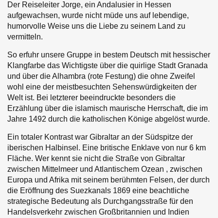
Soziale Engagements
Der Reiseleiter Jorge, ein Andalusier in Hessen
Mittlerer Osten
aufgewachsen, wurde nicht müde uns auf lebendige,
humorvolle Weise uns die Liebe zu seinem Land zu
Städtereisen
vermitteln.
Schiffreisen
So erfuhr unsere Gruppe in bestem Deutsch mit hessischer
Klangfarbe das Wichtigste über die quirlige Stadt Granada
Bahnreisen
und über die Alhambra (rote Festung) die ohne Zweifel
wohl eine der meistbesuchten Sehenswürdigkeiten der
Sonderreisen de Luxe
Welt ist. Bei letzterer beeindruckte besonders die
Erzählung über die islamisch maurische Herrschaft, die im
Jahre 1492 durch die katholischen Könige abgelöst wurde.
Ein totaler Kontrast war Gibraltar an der Südspitze der
iberischen Halbinsel. Eine britische Enklave von nur 6 km
Fläche. Wer kennt sie nicht die Straße von Gibraltar
zwischen Mittelmeer und Atlantischem Ozean , zwischen
Europa und Afrika mit seinem berühmten Felsen, der durch
die Eröffnung des Suezkanals 1869 eine beachtliche
strategische Bedeutung als Durchgangsstraße für den
Handelsverkehr zwischen Großbritannien und Indien